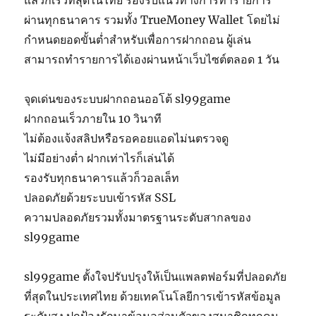
แล้วก็เร็วที่สุดในไทย รองรับแนวทางการทำรายการ
ผ่านทุกธนาคาร รวมทั้ง TrueMoney Wallet โดยไม่
กำหนดยอดขั้นต่ำสำหรับเพื่อการฝากถอน ผู้เล่น
สามารถทำรายการได้เองผ่านหน้าเว็บไซต์ตลอด 1 วัน
จุดเด่นของระบบฝากถอนออโต้ sl99game
ฝากถอนเร็วภายใน 10 วินาที
ไม่ต้องแจ้งสลิปหรือรอคอยแอดไม่นตรวจดู
ไม่มีอย่างต่ำ ฝากเท่าไรก็เล่นได้
รองรับทุกธนาคารแล้วก็วอลเล็ท
ปลอดภัยด้วยระบบเข้ารหัส SSL
ความปลอดภัยรวมทั้งมาตรฐานระดับสากลของ
sl99game
sl99game ตั้งใจปรับปรุงให้เป็นแพลตฟอร์มที่ปลอดภัย
ที่สุดในประเทศไทย ด้วยเทคโนโลยีการเข้ารหัสข้อมูล