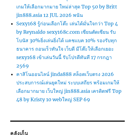
เกมให้เลือกมากมาย ใหม่ล่าสุด Top 50 by Britt
jin888.asia 12 JUL 2026 พนัน
Sexy168 รู้ก่อนเลือกโต๊ะ เล่นได้มั่นใจกว่า Top 4
by Reynaldo sexy168c.com เซียนตัดเซียน รับ
โบนัส 30%ยิ่งเล่นยิ่งได้ แคชแบค 10% รองรับทุก
ธนาคาร ถอนเร็วทันใจ เว็บดี มีโต๊ะให้เลือกเยอะ
sexy168 เข้าเล่นวันนี้ รับโปรดีทันที 17 กรกฎา
2569
คาสิโนออนไลน์ jinda888 สล็อตเว็บตรง 2026
ประสบการณ์เล่นยุคใหม่ ระบบเสถียร พร้อมเกมให้
เลือกมากมาย เว็บใหญ่ jin888.asia เครดิตฟรี Top
48 by Kristy 10 webใหญ่ SEP 69
คลังเก็บ