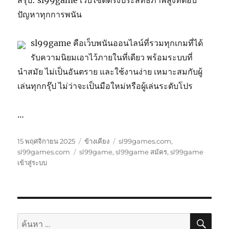
สรุป: sl99game เว็บไซต์ตรงประสิทธิภาพสูงที่ตอบ
ปัญหาทุกการพนัน
sl99game คือเว็บพนันออนไลน์ที่รวมทุกเกมที่ได้
รับความนิยมเอาไว้ภายในที่เดียว พร้อมระบบที่
นำสมัย ไม่เป็นอันตราย และใช้งานง่าย เหมาะสมกับผู้
เล่นทุกกรุ๊ป ไม่ว่าจะเป็นมือใหม่หรือผู้เล่นระดับโปร
…
เขียน
รูป
หมวด
15 พฤศจิกายน 2025
ข้างเคียง
sl99games.com
,
เมื่อ
ป้าย
แบบ
หมู่
sl99games.com
sl99game
,
sl99game สมัคร
,
sl99game
กำกับ
เรื่อง
เข้าสู่ระบบ
ค้นห
ค้นหา: