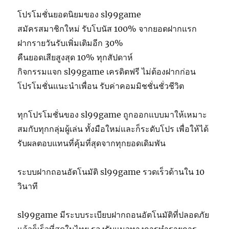
โปรโมชั่นยอดนิยมของ sl99game
สมัครสมาชิกใหม่ รับโบนัส 100% จากยอดฝากแรก
ฝากรายวันรับเพิ่มเติมอีก 30%
คืนยอดเสียสูงสุด 10% ทุกสัปดาห์
กิจกรรมแจก sl99game เครดิตฟรี ไม่ต้องฝากก่อน
โปรโมชั่นแนะนำเพื่อน รับค่าคอมมิชชั่นชั่วชีวิต
ทุกโปรโมชั่นของ sl99game ถูกออกแบบมาให้เหมาะ
สมกับทุกกลุ่มผู้เล่น ทั้งมือใหม่และก็ระดับโปร เพื่อให้ได้
รับผลตอบแทนที่คุ้มที่สุดจากทุกยอดเดิมพัน
ระบบฝากถอนอัตโนมัติ sl99game รวดเร็วด้านใน 10
วินาที
sl99game มีระบบระเบียบฝากถอนอัตโนมัติที่ปลอดภัย