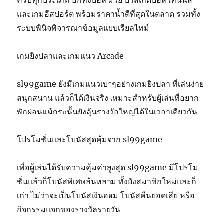
ครบทุกประเภท อีกทั้งบอล มวย บาสเกตบอล เทนนิส
และเกมอีสปอร์ต พร้อมราคาน้ำดีที่สุดในตลาด รวมทั้ง
ระบบพินิจพิจารณาข้อมูลแบบเรียลไทม์
เกมยิงปลาและเกมแนว Arcade
sl99game ยังมีเกมแนวเบาๆอย่างเกมยิงปลา ที่เล่นง่าย
สนุกสนาน แล้วก็ได้เงินจริง เหมาะสำหรับผู้เล่นที่อยาก
พักผ่อนแม้กระนั้นยังลุ้นรางวัลใหญ่ได้ในเวลาเดียวกัน
โปรโมชั่นและโบนัสสุดคุ้มจาก sl99game
เพื่อผู้เล่นได้รับความคุ้มค่าสูงสุด sl99game มีโปรโม
ชั่นแล้วก็โบนัสพิเศษล้นหลาม ทั้งยังสมาชิกใหม่และก็
เก่า ไม่ว่าจะเป็นโบนัสเงินออม โบนัสคืนยอดเสีย หรือ
กิจกรรมแจกของรางวัลรายวัน