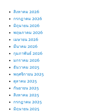
สิงหาคม 2026
กรกฎาคม 2026
มิถุนายน 2026
พฤษภาคม 2026
เมษายน 2026
มีนาคม 2026
กุมภาพันธ์ 2026
มกราคม 2026
ธันวาคม 2025
พฤศจิกายน 2025
ตุลาคม 2025
กันยายน 2025
สิงหาคม 2025
กรกฎาคม 2025
มิถุนายน 2025