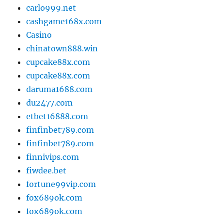
carlo999.net
cashgame168x.com
Casino
chinatown888.win
cupcake88x.com
cupcake88x.com
daruma1688.com
du2477.com
etbet16888.com
finfinbet789.com
finfinbet789.com
finnivips.com
fiwdee.bet
fortune99vip.com
fox689ok.com
fox689ok.com