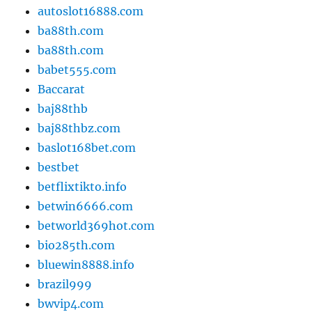
autoslot16888.com
ba88th.com
ba88th.com
babet555.com
Baccarat
baj88thb
baj88thbz.com
baslot168bet.com
bestbet
betflixtikto.info
betwin6666.com
betworld369hot.com
bio285th.com
bluewin8888.info
brazil999
bwvip4.com