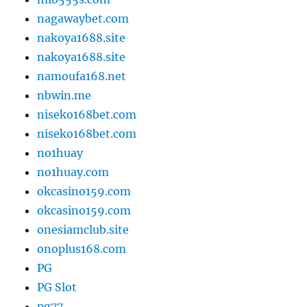
nagawaybet.com
nakoya1688.site
nakoya1688.site
namoufa168.net
nbwin.me
niseko168bet.com
niseko168bet.com
no1huay
no1huay.com
okcasino159.com
okcasino159.com
onesiamclub.site
onoplus168.com
PG
PG Slot
pg77