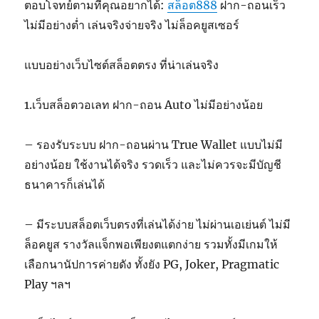
ตอบโจทย์ตามที่คุณอยากได้:
สล็อต888
ฝาก-ถอนเร็ว
ไม่มีอย่างต่ำ เล่นจริงจ่ายจริง ไม่ล็อคยูสเซอร์
แบบอย่างเว็บไซต์สล็อตตรง ที่น่าเล่นจริง
1.เว็บสล็อตวอเลท ฝาก-ถอน Auto ไม่มีอย่างน้อย
– รองรับระบบ ฝาก-ถอนผ่าน True Wallet แบบไม่มี
อย่างน้อย ใช้งานได้จริง รวดเร็ว และไม่ควรจะมีบัญชี
ธนาคารก็เล่นได้
– มีระบบสล็อตเว็บตรงที่เล่นได้ง่าย ไม่ผ่านเอเย่นต์ ไม่มี
ล็อคยูส รางวัลแจ็กพอเพียงตแตกง่าย รวมทั้งมีเกมให้
เลือกนานัปการค่ายดัง ทั้งยัง PG, Joker, Pragmatic
Play ฯลฯ