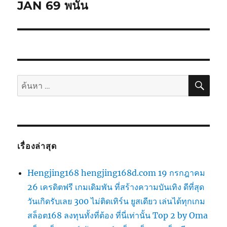
JAN 69 พนัน
ค้นห
ค้นหา:
เรื่องล่าสุด
Hengjing168 hengjing168d.com 19 กรกฎาคม
26 เครดิตฟรี เกมเดิมพัน ที่สร้างความบันเทิง ดีที่สุด
วันเกิดรับเลย 300 ไม่ติดเทิร์น ยูสเดียว เล่นได้ทุกเกม
สล็อต168 ลงทุนทั้งที่ต้อง ที่นี่เท่านั้น Top 2 by Oma