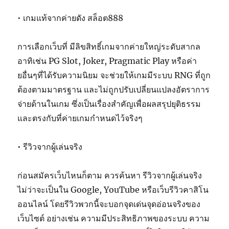
• เกมแท้จากค่ายดัง สล็อต888
การเลือกเว็บที่ มีลิขสิทธิ์เกมจากค่ายใหญ่ระดับสากล
อาทิเช่น PG Slot, Joker, Pragmatic Play หรือค่า
ยอื่นๆที่ได้รับความนิยม จะช่วยให้เกมมีระบบ RNG ที่ถูก
ต้องตามมาตรฐาน และไม่ถูกปรับเปลี่ยนแปลงอัตราการ
จ่ายด้านในเกม ซึ่งเป็นเรื่องสำคัญเพื่อผลสรุปยุติธรรม
และตรงกับที่ค่ายเกมกำหนดไว้จริงๆ
• รีวิวจากผู้เล่นจริง
ก่อนสมัครเว็บไหนก็ตาม ควรค้นหา รีวิวจากผู้เล่นจริง
ไม่ว่าจะเป็นใน Google, YouTube หรือเว็บรีวิวคาสิโน
ออนไลน์ โดยรีวิวพวกนี้จะบอกจุดเด่นจุดอ่อนจริงของ
เว็บไซต์ อย่างเช่น ความมีประสิทธิภาพของระบบ ความ