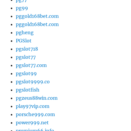
pg99
pggold168bet.com
pggold168bet.com
pgheng
PGSlot
pgslot718
pgslot77
pgslot77.com
pgslot99
pgslot9999.co
pgslotfish
pgzeus88win.com
play97vip.com
porsche999.com
power999.net
premium66.info