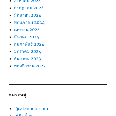
สิงหาคม 2024
กรกฎาคม 2024
มิถุนายน 2024
พฤษภาคม 2024
เมษายน 2024
มีนาคม 2024
กุมภาพันธ์ 2024
มกราคม 2024
ธันวาคม 2023
พฤศจิกายน 2023
หมวดหมู่
13satanbets.com
168 สล็อต