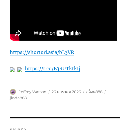
https://shorturl.asia/bL3VR
https://t.co/E3RUTktkIj
ผู้
เขียน
หมวด
ป้าย
Jeffrey Watson
26 มกราคม 2026
สล็อต888
เขียน
เมื่อ
หมู่
กำกับ
jinda888
แนะแนว
ก่อนหน้า