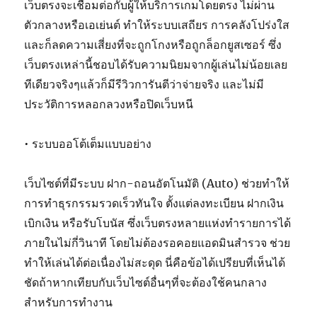
เว็บตรงจะเชื่อมต่อกับผู้ให้บริการเกมโดยตรง ไม่ผ่าน
ตัวกลางหรือเอเย่นต์ ทำให้ระบบเสถียร การคลังโปร่งใส
และก็ลดความเสี่ยงที่จะถูกโกงหรือถูกล็อกยูสเซอร์ ซึ่ง
เว็บตรงเหล่านี้ชอบได้รับความนิยมจากผู้เล่นไม่น้อยเลย
ทีเดียวจริงๆแล้วก็มีรีวิวการันตีว่าจ่ายจริง และไม่มี
ประวัติการหลอกลวงหรือปิดเว็บหนี
• ระบบออโต้เต็มแบบอย่าง
เว็บไซต์ที่มีระบบ ฝาก-ถอนอัตโนมัติ (Auto) ช่วยทำให้
การทำธุรกรรมรวดเร็วทันใจ ตั้งแต่ลงทะเบียน ฝากเงิน
เบิกเงิน หรือรับโบนัส ซึ่งเว็บตรงหลายแห่งทำรายการได้
ภายในไม่กี่วินาที โดยไม่ต้องรอคอยแอดมินสำรวจ ช่วย
ทำให้เล่นได้ต่อเนื่องไม่สะดุด นี่คือข้อได้เปรียบที่เห็นได้
ชัดถ้าหากเทียบกับเว็บไซต์อื่นๆที่จะต้องใช้คนกลาง
สำหรับการทำงาน