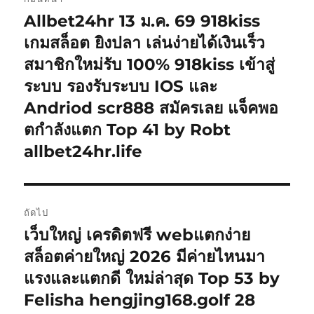
เรื่อง
Allbet24hr 13 ม.ค. 69 918kiss
เรื่อง
ก่อน
เกมสล็อต ยิงปลา เล่นง่ายได้เงินเร็ว
หน้า:
สมาชิกใหม่รับ 100% 918kiss เข้าสู่
ระบบ รองรับระบบ IOS และ
Andriod scr888 สมัครเลย แจ็คพอ
ตกำลังแตก Top 41 by Robt
allbet24hr.life
ถัดไป
เว็บใหญ่ เครดิตฟรี webแตกง่าย
เรื่อง
ต่อ
สล็อตค่ายใหญ่ 2026 มีค่ายไหนมา
ไป:
แรงและแตกดี ใหม่ล่าสุด Top 53 by
Felisha hengjing168.golf 28