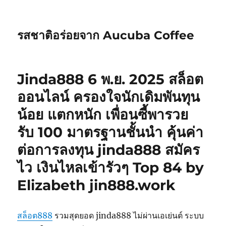
รสชาติอร่อยจาก Aucuba Coffee
Jinda888 6 พ.ย. 2025 สล็อต
ออนไลน์ ครองใจนักเดิมพันทุน
น้อย แตกหนัก เพื่อนซี้พารวย
รับ 100 มาตรฐานชั้นนำ คุ้นค่า
ต่อการลงทุน jinda888 สมัคร
ไว เงินไหลเข้ารัวๆ Top 84 by
Elizabeth jin888.work
สล็อต888
รวมสุดยอด jinda888 ไม่ผ่านเอเย่นต์ ระบบ