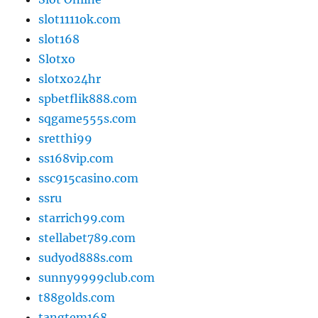
slot1111ok.com
slot168
Slotxo
slotxo24hr
spbetflik888.com
sqgame555s.com
sretthi99
ss168vip.com
ssc915casino.com
ssru
starrich99.com
stellabet789.com
sudyod888s.com
sunny9999club.com
t88golds.com
tangtem168