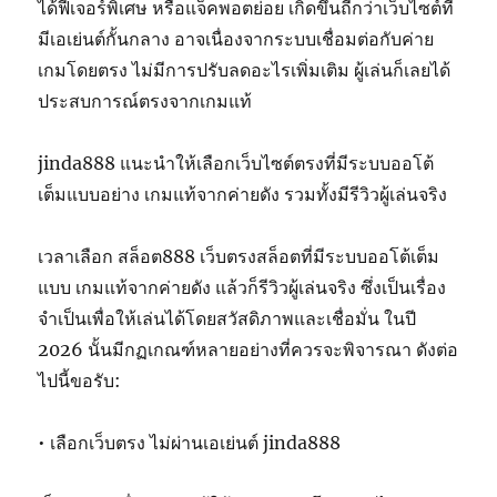
ได้ฟีเจอร์พิเศษ หรือแจ็คพอตย่อย เกิดขึ้นถี่กว่าเว็บไซต์ที่
มีเอเย่นต์กั้นกลาง อาจเนื่องจากระบบเชื่อมต่อกับค่าย
เกมโดยตรง ไม่มีการปรับลดอะไรเพิ่มเติม ผู้เล่นก็เลยได้
ประสบการณ์ตรงจากเกมแท้
jinda888 แนะนำให้เลือกเว็บไซต์ตรงที่มีระบบออโต้
เต็มแบบอย่าง เกมแท้จากค่ายดัง รวมทั้งมีรีวิวผู้เล่นจริง
เวลาเลือก สล็อต888 เว็บตรงสล็อตที่มีระบบออโต้เต็ม
แบบ เกมแท้จากค่ายดัง แล้วก็รีวิวผู้เล่นจริง ซึ่งเป็นเรื่อง
จำเป็นเพื่อให้เล่นได้โดยสวัสดิภาพและเชื่อมั่น ในปี
2026 นั้นมีกฏเกณฑ์หลายอย่างที่ควรจะพิจารณา ดังต่อ
ไปนี้ขอรับ:
• เลือกเว็บตรง ไม่ผ่านเอเย่นต์ jinda888