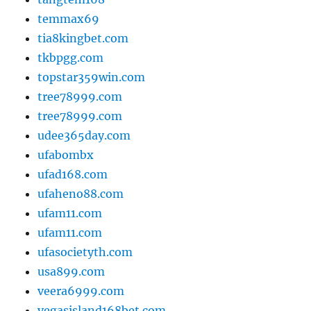
temmax69
tia8kingbet.com
tkbpgg.com
topstar359win.com
tree78999.com
tree78999.com
udee365day.com
ufabombx
ufad168.com
ufaheno88.com
ufam11.com
ufam11.com
ufasocietyth.com
usa899.com
veera6999.com
vegasisland168bet.com