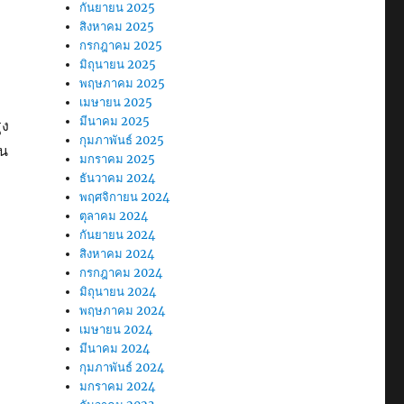
กันยายน 2025
สิงหาคม 2025
กรกฎาคม 2025
มิถุนายน 2025
พฤษภาคม 2025
เมษายน 2025
มีนาคม 2025
ุง
กุมภาพันธ์ 2025
ใน
มกราคม 2025
ธันวาคม 2024
พฤศจิกายน 2024
ตุลาคม 2024
กันยายน 2024
สิงหาคม 2024
กรกฎาคม 2024
มิถุนายน 2024
พฤษภาคม 2024
เมษายน 2024
มีนาคม 2024
กุมภาพันธ์ 2024
มกราคม 2024