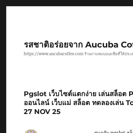
รสชาติอร่อยจาก Aucuba Co
https://www.aucubacoffee.com ร้านกาแฟแบบเอเชียที่ให้ประ
Pgslot เว็บไซต์แตกง่าย เล่นสล็อต 
ออนไลน์ เว็บแม่ สล็อต ทดลองเล่น
27 NOV 25
สนุกกับ pgslot สล็