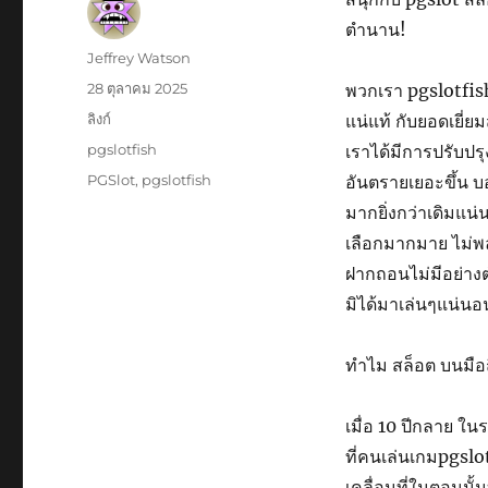
ตำนาน!
ผู้
Jeffrey Watson
เขียน
เขียน
28 ตุลาคม 2025
พวกเรา pgslotfish
เมื่อ
รูป
ลิงก์
แน่แท้ กับยอดเยี่ย
แบบ
หมวด
pgslotfish
เราได้มีการปรับปรุ
เรื่อง
หมู่
ป้าย
PGSlot
,
pgslotfish
อันตรายเยอะขึ้น บ
กำกับ
มากยิ่งกว่าเดิมแน
เลือกมากมาย ไม่พล
ฝากถอนไม่มีอย่าง
มิได้มาเล่นๆแน่นอ
ทำไม สล็อต บนมือถ
เมื่อ 10 ปีกลาย ในร
ที่คนเล่นเกมpgsl
เคลื่อนที่ในตอนนั้