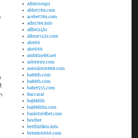
ABAGroup2
abbet789.com
บ
acebet789.com
adm789.info
allbet24hr
allone745s.com
alot66
alot666
ambfine88.net
asb9999.com
autoslot16888.com
ba88th.com
ก
ba88th.com
่
babet555.com
มา
Baccarat
baj88thb
baj88thbz.com
baslot168bet.com
bestbet
betflixtikto.info
betwin6666.com