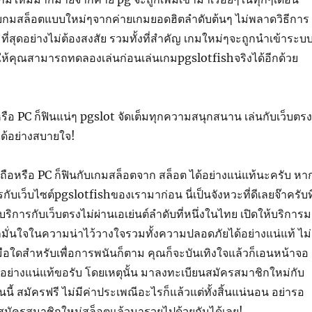
ับกมสล็อตแบบใหม่ๆจากค่ายเกมยอดฮิตลำดับต้นๆ ไม่พลาดวิธีการ
ี่สุดอย่างไม่ต้องสงสัย รวมทั้งที่สำคัญ เกมใหม่ๆจะถูกนำเข้าระบ
อให้คุณสามารถทดลองเล่นก่อนเล่นเกมpgslotfishจริงได้อีกด้วย
หรือ PC ก็ฟินแน่ๆ pgslot จัดเต็มทุกความสนุกสนาน เล่นกับเว็บตรง
์ได้อย่างสบายใจ!
ือถือหรือ PC ก็ฟินกับเกมสล็อตจาก สล็อต ได้อย่างแน่แท้นะครับ หา
กับเว็บไซต์pgslotfishของเรามาก่อน นี่เป็นจังหวะที่ดีเลยจ๊าครับที
ิการกับเว็บตรงไม่ผ่านเอเย่นต์ลำดับที่หนึ่งในไทย เปิดให้บริการ
กมั่นใจในความน่าไว้วางใจรวมทั้งความปลอดภัยได้อย่างแน่แท้ ไม่
งมือใดสำหรับเพื่อการพนันก็ตาม คุณก็จะบันเทิงใจแล้วก็เอนหน้าจอ
ย่างแน่แท้ขอรับ โดยเหตุนั้น มาลงทะเบียนสมัครสมาชิกใหม่กับ
นนี้ สมัครฟรี ไม่มีค่าประเพณีอะไรก็แล้วแต่ทั้งสิ้นแน่นอน อย่ารอ
สมัครสมาชิกใหม่สล็อตแล้วมารวยไปด้วยกันได้เลย!