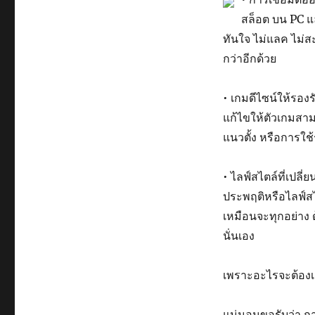
สล็อต บน PC แล
ทันใจ ไม่แลค ไม่สะ
กว่าอีกด้วย
• เกมดีไซน์ให้รอง
แก้ไขให้ตัวเกมสาม
แนวตั้ง หรือการใช
• ไลฟ์สไตล์ที่เปลี
ประพฤติหรือไลฟ์สไ
เหมือนจะทุกอย่าง ด้
นั่นเอง
เพราะอะไรจะต้องเล
แน่นอนขอรับว่า ก