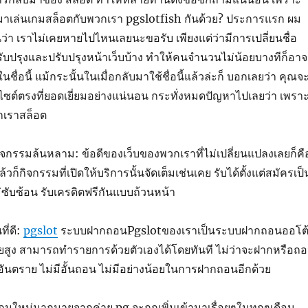
กมาเล่นเกมสล็อตกับพวกเรา pgslotfish กันด้วย? ประการแรก ผม
ว่า เราไม่เคยหายไปไหนเลยนะขอรับ เพียงแต่ว่ามีการเปลี่ยนชื่อ
ับปรุงและปรับปรุงหน้าเว็บบ้าง ทำให้คนจำนวนไม่น้อยบางทีก็อาจ
ชื่อนี้ แม้กระนั้นในเมื่อกลับมาใช้ชื่อนี้แล้วล่ะก็ บอกเลยว่า คุณจ
็บไซต์ตรงที่ยอดเยี่ยมอย่างแน่นอน กระทั่งหมดปัญหาไปเลยว่า เพรา
กเราสล็อต
กิจกรรมล้นหลาม: ข้อดีของเว็บของพวกเราที่ไม่เปลี่ยนแปลงเลยก็คื
ล้วก็กิจกรรมที่เปิดให้บริการนั้นจัดเต็มเช่นเคย รับได้ตั้งแต่สมัครเป็
ซับซ้อน รับเครดิตฟรีกันแบบถ้วนหน้า
ี่ดี:
pgslot
ระบบฝากถอนPgslotของเราเป็นระบบฝากถอนออโต้ท
สูง สามารถทำรายการด้วยตัวเองได้โดยทันที ไม่ว่าจะฝากหรือถ
มีอันตราย ไม่มีอั้นถอน ไม่มีอย่างน้อยในการฝากถอนอีกด้วย
เกมใหม่มากมายจากค่าย pg จะถูกเพิ่มเข้ามาเรื่อยๆในทุกๆเดือน