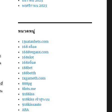
ธันวาคม 2023
พฤศจิกายน 2023
ะ
หมวดหมู่
ะ
13satanbets.com
168 สล็อต
1688vegasx.com
อ
168slot
น
168สล็อต
188bet
188betth
1xgameth.com
ี่
888pg
8lots.me
อน
918Kiss
918kiss เข้าสู่ระบบ
918kissauto
ABA