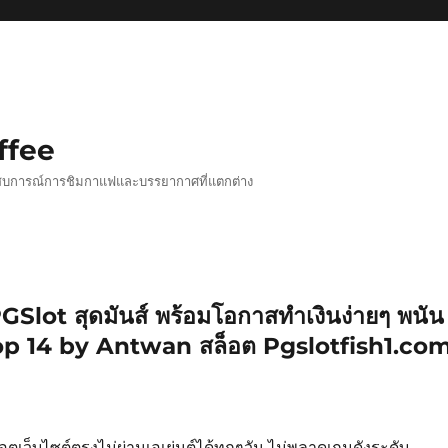
ffee
สบการณ์การชิมกาแฟและบรรยากาศที่แตกต่าง
PGSlot สุดมันส์ พร้อมโอกาสทำเงินง่ายๆ พนัน
 Top 14 by Antwan สล็อต Pgslotfish1.co
อตเว็บไซต์ตรงไม่ผ่านเอเย่นต์ได้ทุกๆวัน ไม่พลาดเกมดังระดับ