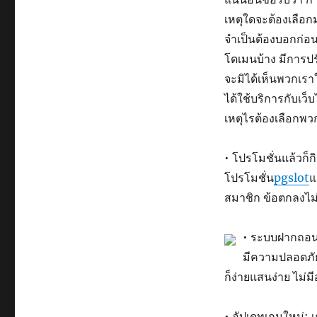
เหตุใดจะต้องเลือ
จำเป็นต้องบอกก่อน
โดเมนบ้าง มีการปร
จะมิได้เห็นพวกเราใน
ได้ใช้บริการกับเว
เหตุไรต้องเลือกพว
• โปรโมชั่นแล้วก็
โปรโมชั่น
pgslot
แ
สมาชิก ข้อตกลงไม่
• ระบบฝากถอนท
มีความปลอดภัย
ก็ง่ายแสนง่าย ไม่
• อัปเดทเกมใหม่: 