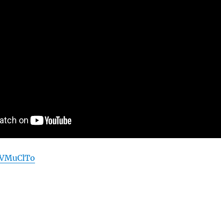
eXVMuClTo