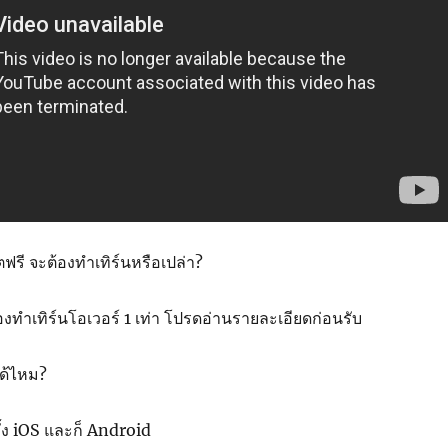
ฟรี จะต้องทำเทิร์นหรือเปล่า?
งทำเทิร์นโอเวอร์ 1 เท่า โปรดอ่านรายละเอียดก่อนรับ
ได้ไหม?
ั้ง iOS และก็ Android