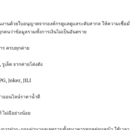
งานด้วยใบอนุญาตจากองค์กรดูแลดูแลระดับสากล ให้ความเชื่อมั
นทุกคนว่าข้อมูลรวมทั้งการเงินไม่เป็นอันตราย
ร ครบทุกค่าย
 รูเล็ต จากค่ายโด่งดัง
G, Joker, JILI
ฬาออนไลน์ราคาน้ำดี
ไม่มีอย่างน้อย
บการฝาก-ถอนผ่านวอลเลทรวมทั้งธนาคารทุกหย่อมหญ้า ใช้เวลา