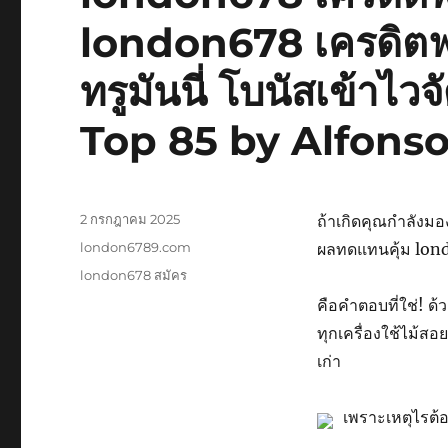
london678 เครดิตฟรี
ทรูมันนี่ โบนัสเข้าไวจ
Top 85 by Alfons
เขียน
2 กรกฎาคม 2025
ถ้าเกิดคุณกำลังมอ
เมื่อ
หมวด
london6789.com
ผลทดแทนคุ้ม lo
หมู่
ป้าย
london678 สมัคร
กำกับ
คือคำตอบที่ใช่! ด
ทุกเครื่องใช้ไม้ส
เก่า
เพราะเหตุไรต้