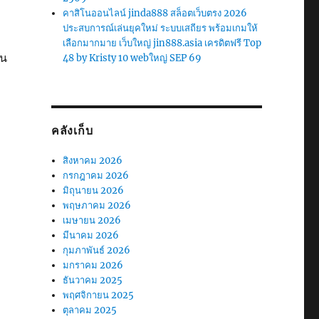
คาสิโนออนไลน์ jinda888 สล็อตเว็บตรง 2026
ประสบการณ์เล่นยุคใหม่ ระบบเสถียร พร้อมเกมให้
เลือกมากมาย เว็บใหญ่ jin888.asia เครดิตฟรี Top
่น
48 by Kristy 10 webใหญ่ SEP 69
คลังเก็บ
สิงหาคม 2026
กรกฎาคม 2026
มิถุนายน 2026
พฤษภาคม 2026
เมษายน 2026
มีนาคม 2026
กุมภาพันธ์ 2026
มกราคม 2026
ธันวาคม 2025
พฤศจิกายน 2025
ตุลาคม 2025