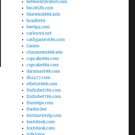
betworld369hot.com
bio285th.com
bluewin8888.info
brazil999
bwvip4.com
carlo999.net
cashgame168x.com
Casino
chinatown888.win
cupcake88x.com
cupcake88x.com
daruma1688.com
du2477.com
etbet16888.com
finfinbet789.com
finfinbet789.com
finnivips.com
fiwdee.bet
fortune99vip.com
fox689ok.com
fox689ok.com
fullslotpg