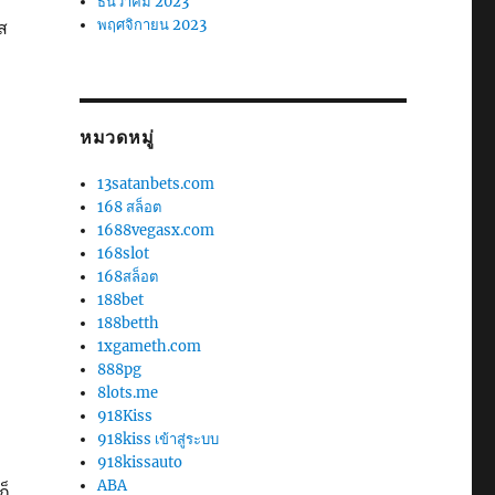
ธันวาคม 2023
พฤศจิกายน 2023
ส
หมวดหมู่
13satanbets.com
168 สล็อต
1688vegasx.com
168slot
168สล็อต
188bet
188betth
1xgameth.com
888pg
8lots.me
918Kiss
918kiss เข้าสู่ระบบ
918kissauto
ABA
ก็