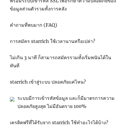
พร้อมระบบเข้ารหัส SSL เพื่อรักษาความปลอดภัยของ
ข้อมูลส่วนตัวรวมทั้งการคลัง
คำถามที่พบมาก (FAQ)
การสมัคร starrich ใช้เวลานานหรือเปล่า?
ไม่เกิน 3 นาที ก็สามารถสมัครรวมทั้งเริ่มพนันได้ใน
ทันที
starrich เข้าสู่ระบบ ปลอดภัยแค่ไหน?
ระบบมีการเข้ารหัสข้อมูล และก็มีมาตรการความ
ปลอดภัยสูงสุด ไม่มีอันตราย 100%
เครดิตฟรีที่ได้รับจาก starrich ใช้ทำอะไรได้บ้าง?