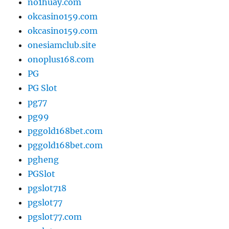
no1huay.com
okcasino159.com
okcasino159.com
onesiamclub.site
onoplus168.com
PG
PG Slot
pg77
pg99
pggold168bet.com
pggold168bet.com
pgheng
PGSlot
pgslot718
pgslot77
pgslot77.com