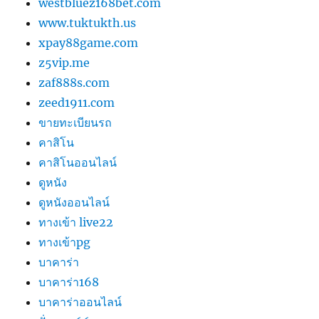
westbluez168bet.com
www.tuktukth.us
xpay88game.com
z5vip.me
zaf888s.com
zeed1911.com
ขายทะเบียนรถ
คาสิโน
คาสิโนออนไลน์
ดูหนัง
ดูหนังออนไลน์
ทางเข้า live22
ทางเข้าpg
บาคาร่า
บาคาร่า168
บาคาร่าออนไลน์