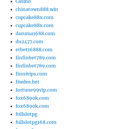
Casino
chinatown888.win
cupcake88x.com
cupcake88x.com
daruma1688.com
du2477.com
etbet16888.com
finfinbet789.com
finfinbet789.com
finnivips.com
fiwdee.bet
fortune99vip.com
fox689ok.com
fox689ok.com
fullslotpg
fullslotpg168.com