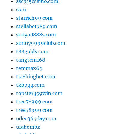
ssc915casino.com
ssru
starrich99.com
stellabet789.com
sudyod888s.com
sunny9999club.com
t88golds.com
tangtem168
temmax69
tia8kingbet.com
tkbpgg.com
topstar359win.com
tree78999.com
tree78999.com
udee365day.com
ufabombx