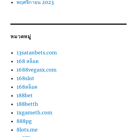
พฤศจิกายน 2023
หมวดหมู่
13satanbets.com
168 สล็อต
1688vegasx.com
168slot
168สล็อต
188bet
188betth
1xgameth.com
888pg
8lots.me