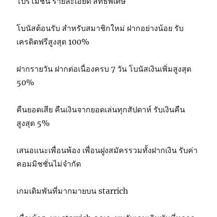
โปรโมชั่น รายละเอียด สิทธิพิเศษ
โบนัสต้อนรับ สำหรับสมาชิกใหม่ ฝากอย่างน้อย รับ
เครดิตฟรีสูงสุด 100%
ฝากรายวัน ฝากต่อเนื่องครบ 7 วัน โบนัสเงินเพิ่มสูงสุด
50%
คืนยอดเสีย คืนเงินจากยอดเล่นทุกสัปดาห์ รับเงินคืน
สูงสุด 5%
เสนอแนะเพื่อนพ้อง เพื่อนฝูงสมัครรวมทั้งฝากเงิน รับค่า
คอมมิชชั่นไม่จำกัด
เกมเดิมพันที่มากมายบน starrich