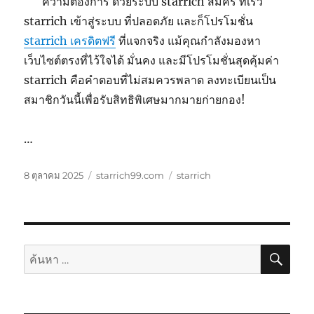
ความต้องการ ด้วยระบบ starrich สมัคร ที่เร็ว
starrich เข้าสู่ระบบ ที่ปลอดภัย และก็โปรโมชั่น
starrich เครดิตฟรี
ที่แจกจริง แม้คุณกำลังมองหา
เว็บไซต์ตรงที่ไว้ใจได้ มั่นคง และมีโปรโมชั่นสุดคุ้มค่า
starrich คือคำตอบที่ไม่สมควรพลาด ลงทะเบียนเป็น
สมาชิกวันนี้เพื่อรับสิทธิพิเศษมากมายก่ายกอง!
…
เขียน
หมวด
ป้าย
8 ตุลาคม 2025
starrich99.com
starrich
เมื่อ
หมู่
กำกับ
ค้นห
ค้นหา: