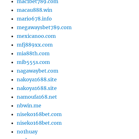
mac1bet789.com
macau888.win
mario678.info
megawaysbet789.com
mexicanoo.com
mfj889xx.com
mia88th.com
mib555s.com
nagawaybet.com
nakoya1688.site
nakoya1688.site
namoufa168.net
nbwin.me
niseko168bet.com
niseko168bet.com
no1huay