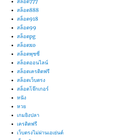
สล็อต777
สล็อต888
สล็อต918
สล็อต99
สล็อตpg
สล็อตxo
สล็อตพุซซี่
สล็อตออนไลน์
สล็อตเครดิตฟรี
สล็อตเว็บตรง
สล็อตโจ๊กเกอร์
หนัง
หวย
เกมยิงปลา
เครดิตฟรี
เว็บตรงไม่ผ่านเอเย่นต์