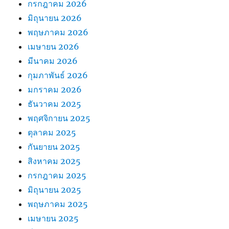
กรกฎาคม 2026
มิถุนายน 2026
พฤษภาคม 2026
เมษายน 2026
มีนาคม 2026
กุมภาพันธ์ 2026
มกราคม 2026
ธันวาคม 2025
พฤศจิกายน 2025
ตุลาคม 2025
กันยายน 2025
สิงหาคม 2025
กรกฎาคม 2025
มิถุนายน 2025
พฤษภาคม 2025
เมษายน 2025