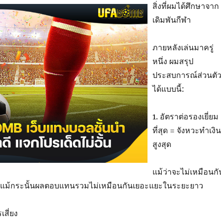
สิ่งที่ผมได้ศึกษาจาก
เดิมพันกีฬา
ภายหลังเล่นมาครู่
หนึ่ง ผมสรุป
ประสบการณ์ส่วนตั
ได้แบบนี้:
1. อัตราต่อรองเยี่ยม
ที่สุด = จังหวะทำเงิน
สูงสุด
แม้ว่าจะไม่เหมือนกั
ยๆ แม้กระนั้นผลตอบแทนรวมไม่เหมือนกันเยอะแยะในระยะยาว
สี่ยง