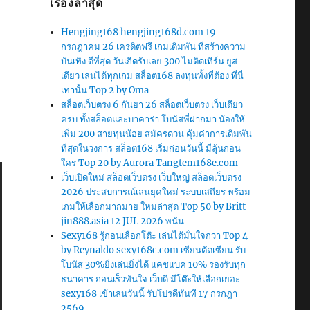
เรื่องล่าสุด
Hengjing168 hengjing168d.com 19
กรกฎาคม 26 เครดิตฟรี เกมเดิมพัน ที่สร้างความ
บันเทิง ดีที่สุด วันเกิดรับเลย 300 ไม่ติดเทิร์น ยูส
เดียว เล่นได้ทุกเกม สล็อต168 ลงทุนทั้งที่ต้อง ที่นี่
เท่านั้น Top 2 by Oma
สล็อตเว็บตรง 6 กันยา 26 สล็อตเว็บตรง เว็บเดียว
ครบ ทั้งสล็อตและบาคาร่า โบนัสพี่ฝากมา น้องให้
เพิ่ม 200 สายทุนน้อย สมัครด่วน คุ้มค่าการเดิมพัน
ที่สุดในวงการ สล็อต168 เริ่มก่อนวันนี้ มีลุ้นก่อน
ใคร Top 20 by Aurora Tangtem168e.com
เว็บเปิดใหม่ สล็อตเว็บตรง เว็บใหญ่ สล็อตเว็บตรง
2026 ประสบการณ์เล่นยุคใหม่ ระบบเสถียร พร้อม
เกมให้เลือกมากมาย ใหม่ล่าสุด Top 50 by Britt
jin888.asia 12 JUL 2026 พนัน
Sexy168 รู้ก่อนเลือกโต๊ะ เล่นได้มั่นใจกว่า Top 4
by Reynaldo sexy168c.com เซียนตัดเซียน รับ
โบนัส 30%ยิ่งเล่นยิ่งได้ แคชแบค 10% รองรับทุก
ธนาคาร ถอนเร็วทันใจ เว็บดี มีโต๊ะให้เลือกเยอะ
sexy168 เข้าเล่นวันนี้ รับโปรดีทันที 17 กรกฎา
2569