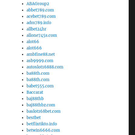
ABAGroup2
abbet789.com
acebet789.com
adm789.info
allbet24hr
allone745s.com
alot66
alot666
ambfine88.net
asb9999.com
autoslot16888.com
ba88th.com
ba88th.com
babet555.com
Baccarat
baj88thb
baj88thbz.com
baslot168bet.com
bestbet
betflixtikto.info
betwin6666.com