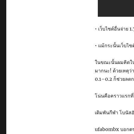
• เว็บไซต์อื่นจ่าย 1
• แม้กระนั้นเว็บไซต์
ในขณะนั้นผมคิดในใ
มากนะ! ด้วยเหตุว่า
0.1–0.2 ก็ช่วยลด
โน่นคือคราวแรกที่
เดิมพันกีฬา โบนัสอ
ufabombx บอกตรงๆ