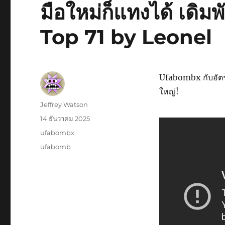
มือใหม่ก็แทงได้ เดิม
Top 71 by Leonel
Ufabombx กับอัตราต
ใหญ่!
ผู้
Jeffrey Watson
เขียน
เขียน
14 ธันวาคม 2025
เมื่อ
หมวด
ufabombx
หมู่
ป้าย
ufabomb
กำกับ