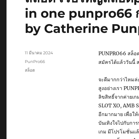
in one punpro66 ก
by Catherine Pun
เขียน
11 มีนาคม 2024
PUNPRO66 สล็อตเว็
เมื่อ
หมวด
PunPro66
สมัครได้แล้ววันนี้
หมู่
ป้าย
สล็อต
กำกับ
จะดีมากกว่าไหมล่ะ
สูงอย่างเรา PUNPRO
ลิขสิทธิ์จากค่าย
SLOT XO, AMB SL
อีกมากมาย เพื่อให้
บันเทิงใจไปกับการ
เกม มีโปรโมชั่นแล