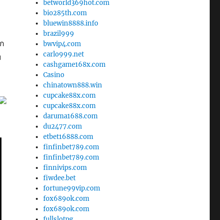
betworld369hot.com
bio285th.com
bluewin8888.info
brazil999
อก
bwvip4.com
carlo999.net
ม
cashgame168x.com
Casino
chinatown888.win
cupcake88x.com
cupcake88x.com
daruma1688.com
du2477.com
etbet16888.com
finfinbet789.com
finfinbet789.com
finnivips.com
fiwdee.bet
fortune99vip.com
fox689ok.com
fox689ok.com
fullslotpg