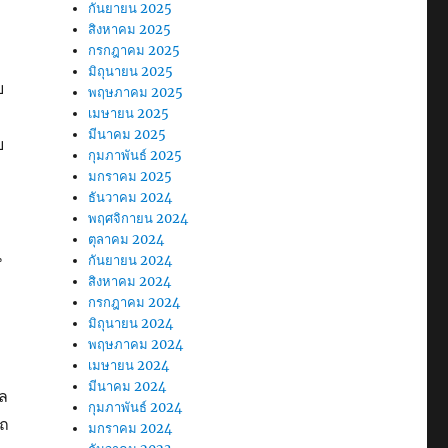
กันยายน 2025
สิงหาคม 2025
กรกฎาคม 2025
มิถุนายน 2025
บ
พฤษภาคม 2025
เมษายน 2025
มีนาคม 2025
บ
กุมภาพันธ์ 2025
มกราคม 2025
ธันวาคม 2024
พฤศจิกายน 2024
ตุลาคม 2024
น
กันยายน 2024
สิงหาคม 2024
กรกฎาคม 2024
มิถุนายน 2024
พฤษภาคม 2024
เมษายน 2024
มีนาคม 2024
ล
กุมภาพันธ์ 2024
รถ
มกราคม 2024