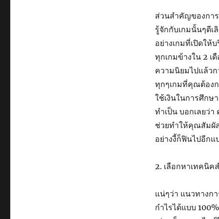
ส่วนสำคัญของการเล
รู้จักกับเกมนั้นๆ
อย่างเกมที่เปิดให
ทุกเกมข้างใน 2 เดื
ความนิยมไปแล้วกว่
ทุกๆเกมที่คุณต้อง
ใช้เงินในการศึกษา
ทำเป็น บอกเลยว่า 
ช่วยทำให้คุณสัมผั
อย่างงี้ก็ฟินไปอีก
2. เลือกหาเทคนิค
แน่ๆว่า แนวทางก
กำไรได้แบบ 100% 