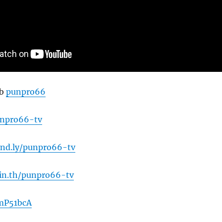
eb
punpro66
punpro66-tv
and.ly/punpro66-tv
.in.th/punpro66-tv
ImP51bcA