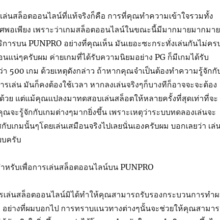
่นสล็อตออนไลน์ที่แท้จริงก็คือ การที่คุณทำความเข้าใจรวมทั้ง
ดีเลิศพอเพียง เพราะว่าเกมสล็อตออนไลน์ในขณะนี้มีมากมายมากมาย
้บริการบน PUNPRO อย่างที่คุณเห็น มันเยอะซะกระทั่งเล่นกันไม่คร
อนแน่ๆครับผม ค่ายเกมที่ได้รับความนิยมอย่าง PG ก็มีเกมได้รับ
า 500 เกม ด้วยเหตุดังกล่าว ถ้าหากคุณจำเป็นต้องทำความรู้จักกั
การเล่น มันก็คงต้องใช้เวลา หากลงเล่นจริงๆก็บางทีก็อาจจะจะต้อง
ด้วย แต่แม้คุณแปลงมาทดสอบเล่นสล็อตให้หลายครั้งที่สุดเท่าที่จะ
คุณจะรู้จักกับเกมต่างๆมากยิ่งขึ้น เพราะเหตุว่าระบบทดลองเล่นจะ
สกับเกมนั้นๆโดยเล่นเสมือนจริงไปเลยนั่นเองครับผม บอกเลยว่า เล่
แบบครับ
สำหรับเพื่อการเล่นสล็อตออนไลน์บน PUNPRO
ารเล่นสล็อตออนไลน์มิได้ทำให้คุณสามารถรับรองกระบวนการทำผ
อย่างที่ผมบอกไป การทราบแนวทางต่างๆนั้นจะช่วยให้คุณสามา