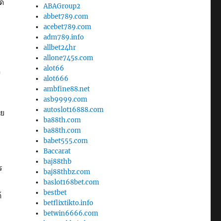
ด้
ABAGroup2
abbet789.com
acebet789.com
ถ
adm789.info
allbet24hr
allone745s.com
alot66
ี
alot666
ambfine88.net
asb9999.com
autoslot16888.com
าย
ba88th.com
ba88th.com
babet555.com
Baccarat
baj88thb
ร
baj88thbz.com
baslot168bet.com
bestbet
้
betflixtikto.info
betwin6666.com