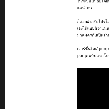
ในระบบได้เลยโดยทั
ตอนไหน
ก็ค่อยฝากรับโปรโม
เองได้แบบชิวๆแน่น
มาสมัครกันเป็นจ
เว่อร์ชั่นใหม่ p
punpro66แจกโบนัส