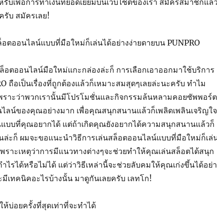
บเพื่อการทำเงินที่ยอดเยี่ยมบนเว็บไซต์ของเรา สมัครสมาชิกแล้
ครับ สมัครเลย!
นสล็อตออนไลน์แบบที่มือใหม่ก็เล่นได้อย่างง่ายดายบน PUNPRO
สล็อตออนไลน์มือใหม่แกะกล่องล่ะก็ การเลือกเอาออกมาใช้บริการ
ถือเป็นเรื่องที่ถูกต้องแล้วก็เหมาะสมสุดๆเลยล่ะนะครับ ทำไม
ราะว่าพวกเรานั้นมีโปรโมชั่นและกิจกรรมล้นหลามคอยซัพพอร์ต
ไลน์ของคุณอย่างมาก เพื่อคุณสนุกสนานแล้วก็เพลิดเพลินเจริญใจ
แบบที่คุณอยากได้ แต่ถ้าเกิดคุณยังอยากได้ความสนุกสนานแล้วก็
้นล่ะก็ ผมจะขอแนะนำวิธีการเล่นสล็อตออนไลน์แบบที่มือใหม่ก็เล่
นเพราะเหตุว่าการมีแนวทางต่างๆจะช่วยทำให้คุณเล่นสล็อตได้สนุก
้กำไรได้หรือไม่ได้ แต่ว่าวิธีเหล่านี้จะช่วยลับคมให้คุณเก่งขึ้นได้อย่
จะมีเทคนิคอะไรบ้างนั้น มาดูกันเลยครับ เลทโก!
้บ่อยครั้งที่สุดเท่าที่จะทำได้