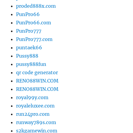
proded888x.com
PunPro66
PunPro66.com
PunPro777
PunPro777.com
puntaek66
Pussy888
pussy888fun
qr code generator
RENO88WIN.COM
RENO88WIN.COM
royal99y.com
royaleluxee.com
run24pro.com
runway789s.com
s2kgamewin.com