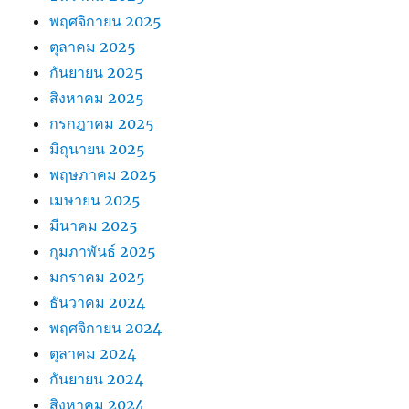
พฤศจิกายน 2025
ตุลาคม 2025
กันยายน 2025
สิงหาคม 2025
กรกฎาคม 2025
มิถุนายน 2025
พฤษภาคม 2025
เมษายน 2025
มีนาคม 2025
กุมภาพันธ์ 2025
มกราคม 2025
ธันวาคม 2024
พฤศจิกายน 2024
ตุลาคม 2024
กันยายน 2024
สิงหาคม 2024