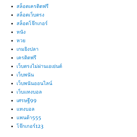
สล็อตเครดิตฟรี
สล็อตเว็บตรง
สล็อตโจ๊กเกอร์
หนัง
หวย
เกมยิงปลา
เครดิตฟรี
เว็บตรงไม่ผ่านเอเย่นต์
เว็บพนัน
เว็บพนันออนไลน์
เว็บแทงบอล
เศรษฐี99
แทงบอล
แพนด้า555
โจ๊กเกอร์123