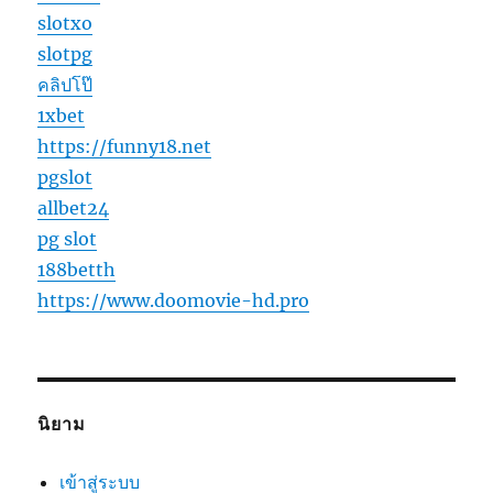
slotxo
slotpg
คลิปโป๊
1xbet
https://funny18.net
pgslot
allbet24
pg slot
188betth
https://www.doomovie-hd.pro
นิยาม
เข้าสู่ระบบ