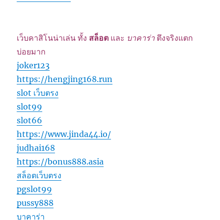
เว็บคาสิโนน่าเล่น ทั้ง
สล็อต
และ
บาคาร่า
ตึงจริงแตก
บ่อยมาก
joker123
https://hengjing168.run
slot เว็บตรง
slot99
slot66
https://www.jinda44.io/
judhai168
https://bonus888.asia
สล็อตเว็บตรง
pgslot99
pussy888
บาคาร่า