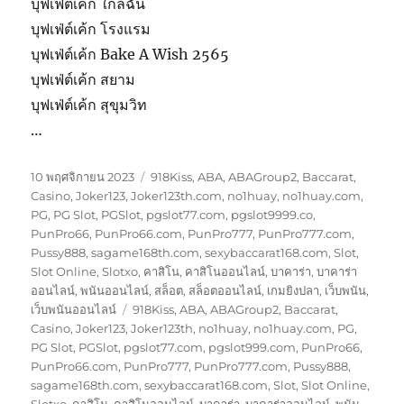
บุฟเฟ่ต์เค้ก ใกล้ฉัน
บุฟเฟ่ต์เค้ก โรงแรม
บุฟเฟ่ต์เค้ก Bake A Wish 2565
บุฟเฟ่ต์เค้ก สยาม
บุฟเฟ่ต์เค้ก สุขุมวิท
…
เขียน
หมวด
10 พฤศจิกายน 2023
918Kiss
,
ABA
,
ABAGroup2
,
Baccarat
,
เมื่อ
หมู่
Casino
,
Joker123
,
Joker123th.com
,
no1huay
,
no1huay.com
,
PG
,
PG Slot
,
PGSlot
,
pgslot77.com
,
pgslot9999.co
,
PunPro66
,
PunPro66.com
,
PunPro777
,
PunPro777.com
,
Pussy888
,
sagame168th.com
,
sexybaccarat168.com
,
Slot
,
Slot Online
,
Slotxo
,
คาสิโน
,
คาสิโนออนไลน์
,
บาคาร่า
,
บาคาร่า
ออนไลน์
,
พนันออนไลน์
,
สล็อต
,
สล็อตออนไลน์
,
เกมยิงปลา
,
เว็บพนัน
,
ป้าย
เว็บพนันออนไลน์
918Kiss
,
ABA
,
ABAGroup2
,
Baccarat
,
กำกับ
Casino
,
Joker123
,
Joker123th
,
no1huay
,
no1huay.com
,
PG
,
PG Slot
,
PGSlot
,
pgslot77.com
,
pgslot999.com
,
PunPro66
,
PunPro66.com
,
PunPro777
,
PunPro777.com
,
Pussy888
,
sagame168th.com
,
sexybaccarat168.com
,
Slot
,
Slot Online
,