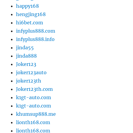
happy168
hengjing168
hi6bet.com
infyplus888.com
infyplus888.info
jinda55
jinda888
Joker123
joker123auto
joker123th
Joker123th.com
k1gt-auto.com
k1gt-auto.com
khumsup888.me
lionth168.com
lionth168.com