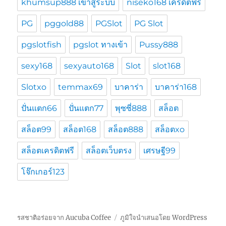
khumsup888 เข้าสู่ระบบ
niseko168 เครดิตฟรี
PG
pggold88
PGSlot
PG Slot
pgslotfish
pgslot ทางเข้า
Pussy888
sexy168
sexyauto168
Slot
slot168
Slotxo
temmax69
บาคาร่า
บาคาร่า168
ปั่นแตก66
ปั่นแตก77
พุซซี่888
สล็อต
สล็อต99
สล็อต168
สล็อต888
สล็อตxo
สล็อตเครดิตฟรี
สล็อตเว็บตรง
เศรษฐี99
โจ๊กเกอร์123
รสชาติอร่อยจาก Aucuba Coffee
ภูมิใจนำเสนอโดย WordPress