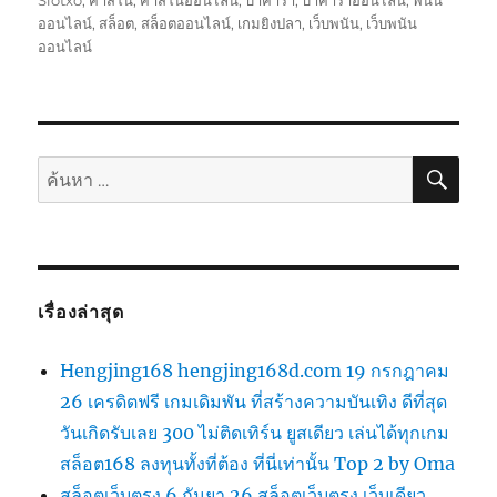
Slotxo
,
คาสิโน
,
คาสิโนออนไลน์
,
บาคาร่า
,
บาคาร่าออนไลน์
,
พนัน
ออนไลน์
,
สล็อต
,
สล็อตออนไลน์
,
เกมยิงปลา
,
เว็บพนัน
,
เว็บพนัน
ออนไลน์
ค้นห
ค้นหา:
เรื่องล่าสุด
Hengjing168 hengjing168d.com 19 กรกฎาคม
26 เครดิตฟรี เกมเดิมพัน ที่สร้างความบันเทิง ดีที่สุด
วันเกิดรับเลย 300 ไม่ติดเทิร์น ยูสเดียว เล่นได้ทุกเกม
สล็อต168 ลงทุนทั้งที่ต้อง ที่นี่เท่านั้น Top 2 by Oma
สล็อตเว็บตรง 6 กันยา 26 สล็อตเว็บตรง เว็บเดียว