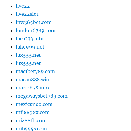
live22
live22slot
lnw365bet.com
london6789.com
luca333.info
luke999.net
lux555.net
lux555.net
mac1bet789.com
macau888.win
mario678.info
megawaysbet789.com
mexicanoo.com
mfj889xx.com
mia88th.com
mib555s.com